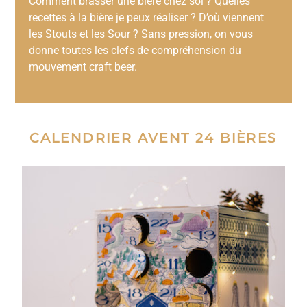
Comment brasser une bière chez soi ? Quelles
recettes à la bière je peux réaliser ? D’où viennent
les Stouts et les Sour ? Sans pression, on vous
donne toutes les clefs de compréhension du
mouvement craft beer.
CALENDRIER AVENT 24 BIÈRES