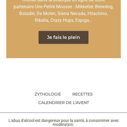
partenaire Une Petite Mousse : Mikkeller, Brewdog,
Baladin, De Molen, Sierra Nevada, Hitachino,
Ribella, Crazy Hops, Espiga…
Je fais le plein
ZYTHOLOGIE
RECETTES
CALENDRIER DE L’AVENT
L'abus d'alcool est dangereux pour la santé, à consommer avec
modération.